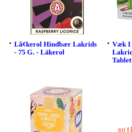
Lã¢kerol Hindbær Lakrids
Væk I
- 75 G. - Läkerol
Lakri
Tablet