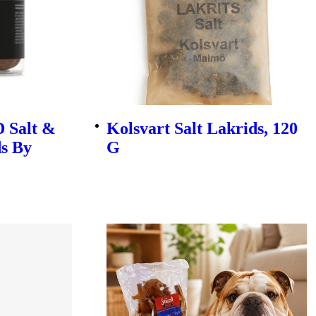
D Salt &
Kolsvart Salt Lakrids, 120
s By
G