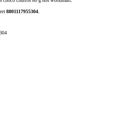
ps choco churros 80 g hos worldmart.
eret
8801117955304
.
304