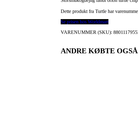
Storsmukogdejlig fandt orion turtle chi
Dette produkt fra Turtle har varenumm
Se prisen hos Worldmart
VARENUMMER (SKU):
8801117955
ANDRE KØBTE OGSÅ