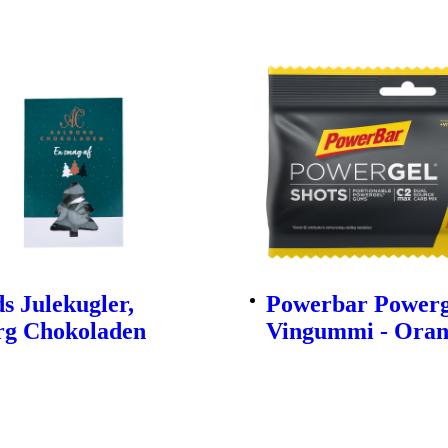
s Julekugler,
Powerbar Powerge
rg Chokoladen
Vingummi - Oran