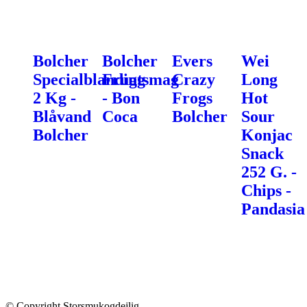
Bolcher
Bolcher
Evers
Wei
Specialblanding
Frugtsmag
Crazy
Long
2 Kg -
- Bon
Frogs
Hot
Blåvand
Coca
Bolcher
Sour
Bolcher
Konjac
Snack
252 G. -
Chips -
Pandasia
© Copyright Storsmukogdejlig