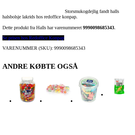
Storsmukogdejlig fandt halls
halsbolsje lakrids hos redoffice konpap.
Dette produkt fra Halls har varenummeret
9990098685343
.
Se prisen hos Redoffice Konpap
VARENUMMER (SKU):
9990098685343
ANDRE KØBTE OGSÅ