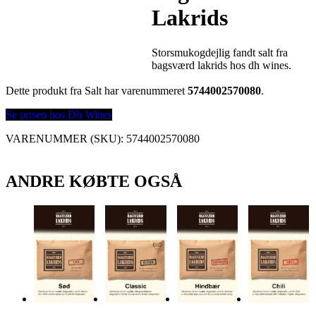
Lakrids
Storsmukogdejlig fandt salt fra
bagsværd lakrids hos dh wines.
Dette produkt fra Salt har varenummeret
5744002570080
.
Se prisen hos Dh Wines
VARENUMMER (SKU):
5744002570080
ANDRE KØBTE OGSÅ