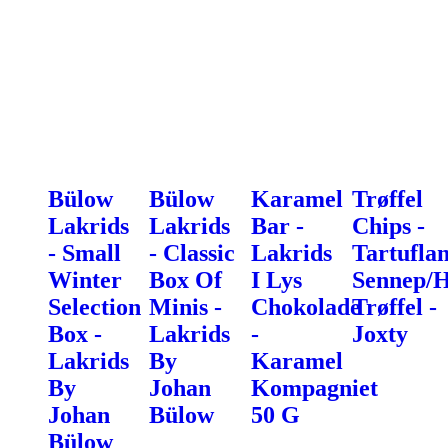
Bülow
Bülow
Karamel
Trøffel
Lakrids
Lakrids
Bar -
Chips -
- Small
- Classic
Lakrids
Tartufla
Winter
Box Of
I Lys
Sennep/H
Selection
Minis -
Chokolade
Trøffel -
Box -
Lakrids
-
Joxty
Lakrids
By
Karamel
By
Johan
Kompagniet
Johan
Bülow
50 G
Bülow