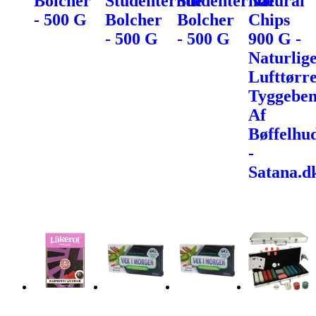
Bolcher
Studenterhue
Studenterhue
Natural
- 500 G
Bolcher
Bolcher
Chips
- 500 G
- 500 G
900 G -
Naturlig
Lufttørr
Tyggebe
Af
Bøffelhu
-
Satana.d