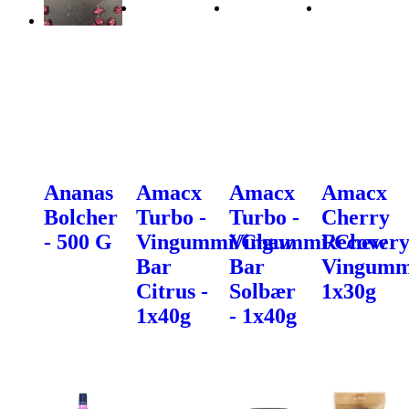
Ananas
Amacx
Amacx
Amacx
Bolcher
Turbo -
Turbo -
Cherry
- 500 G
Vingummi/Chew
Vingummi/Chew
Recover
Bar
Bar
Vingumm
Citrus -
Solbær
1x30g
1x40g
- 1x40g