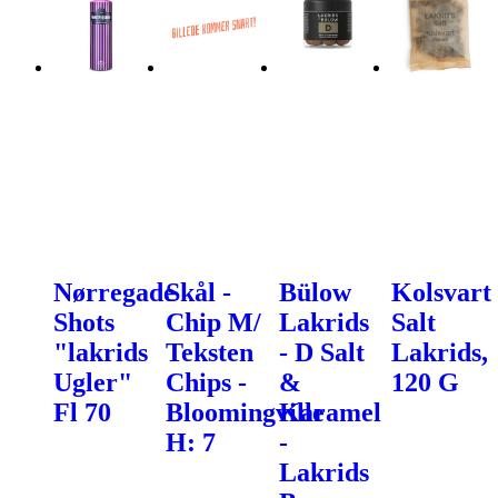
Nørregade
Skål -
Bülow
Kolsvart
Shots
Chip M/
Lakrids
Salt
"lakrids
Teksten
- D Salt
Lakrids,
Ugler"
Chips -
&
120 G
Fl 70
Bloomingville
Karamel
H: 7
-
Lakrids