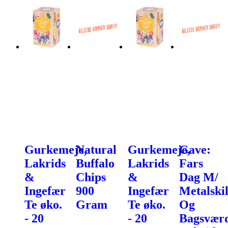
Gurkemeje,
Natural
Gurkemeje,
Gave:
Lakrids
Buffalo
Lakrids
Fars
&
Chips
&
Dag M/
Ingefær
900
Ingefær
Metalskil
Te øko.
Gram
Te øko.
Og
- 20
- 20
Bagsvær