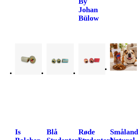
By
Johan
Bülow
Is
Blå
Røde
Småland