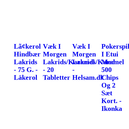
Lã¢kerol
Væk I
Væk I
Pokerspi
Hindbær
Morgen
Morgen
I Etui
Lakrids
Lakrids/Karamel
Lakrids/Karamel
Med
- 75 G. -
- 20
-
500
Läkerol
Tabletter
Helsam.dk
Chips
Og 2
Sæt
Kort. -
Ikonka