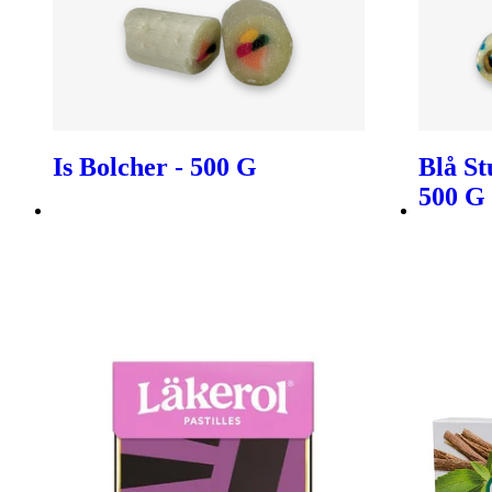
Is Bolcher - 500 G
Blå St
500 G