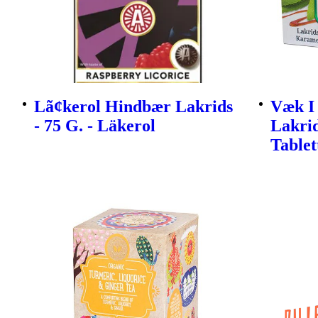
Lã¢kerol Hindbær Lakrids
Væk I
- 75 G. - Läkerol
Lakri
Tablet