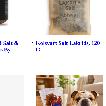
D Salt &
Kolsvart Salt Lakrids, 120
s By
G