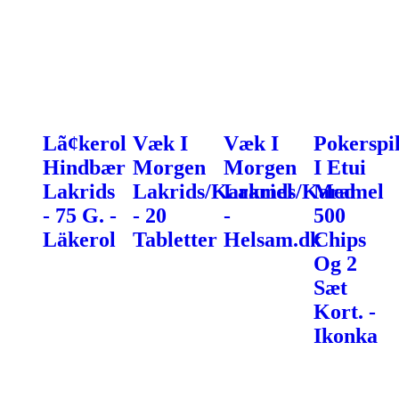
Lã¢kerol
Væk I
Væk I
Pokerspi
Hindbær
Morgen
Morgen
I Etui
Lakrids
Lakrids/Karamel
Lakrids/Karamel
Med
- 75 G. -
- 20
-
500
Läkerol
Tabletter
Helsam.dk
Chips
Og 2
Sæt
Kort. -
Ikonka