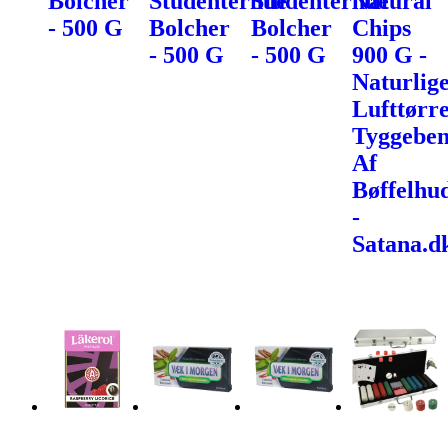
Bolcher
Studenterhue
Studenterhue
Natural
- 500 G
Bolcher
Bolcher
Chips
- 500 G
- 500 G
900 G -
Naturlig
Lufttørr
Tyggebe
Af
Bøffelhu
-
Satana.d