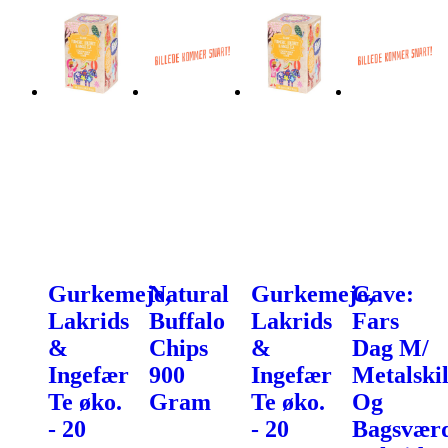
Gurkemeje,
Natural
Gurkemeje,
Gave:
Lakrids
Buffalo
Lakrids
Fars
&
Chips
&
Dag M/
Ingefær
900
Ingefær
Metalskil
Te øko.
Gram
Te øko.
Og
- 20
- 20
Bagsvær