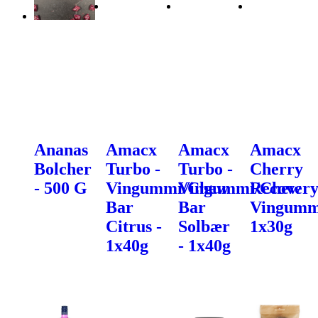
Ananas
Amacx
Amacx
Amacx
Bolcher
Turbo -
Turbo -
Cherry
- 500 G
Vingummi/Chew
Vingummi/Chew
Recover
Bar
Bar
Vingumm
Citrus -
Solbær
1x30g
1x40g
- 1x40g