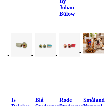
By
Johan
Bülow
Is
Blå
Røde
Småland