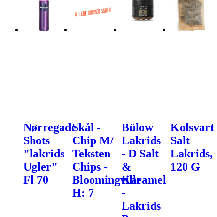
Nørregade
Skål -
Bülow
Kolsvart
Shots
Chip M/
Lakrids
Salt
"lakrids
Teksten
- D Salt
Lakrids,
Ugler"
Chips -
&
120 G
Fl 70
Bloomingville
Karamel
H: 7
-
Lakrids