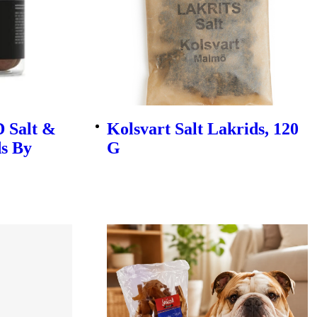
D Salt &
Kolsvart Salt Lakrids, 120
s By
G