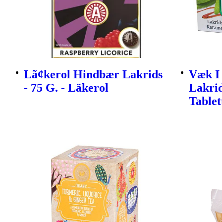
Lã¢kerol Hindbær Lakrids
Væk I
- 75 G. - Läkerol
Lakri
Tablet