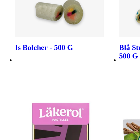
Is Bolcher - 500 G
Blå St
500 G