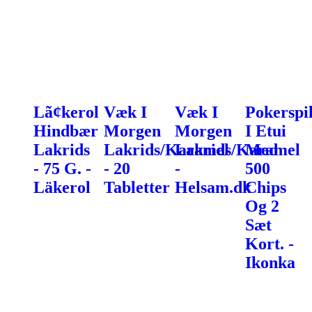
Lã¢kerol
Væk I
Væk I
Pokerspi
Hindbær
Morgen
Morgen
I Etui
Lakrids
Lakrids/Karamel
Lakrids/Karamel
Med
- 75 G. -
- 20
-
500
Läkerol
Tabletter
Helsam.dk
Chips
Og 2
Sæt
Kort. -
Ikonka