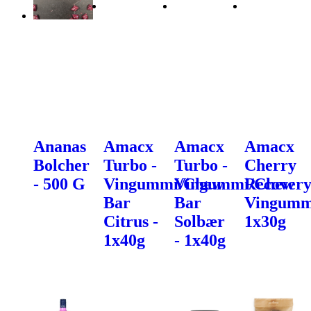
Ananas
Amacx
Amacx
Amacx
Bolcher
Turbo -
Turbo -
Cherry
- 500 G
Vingummi/Chew
Vingummi/Chew
Recover
Bar
Bar
Vingumm
Citrus -
Solbær
1x30g
1x40g
- 1x40g