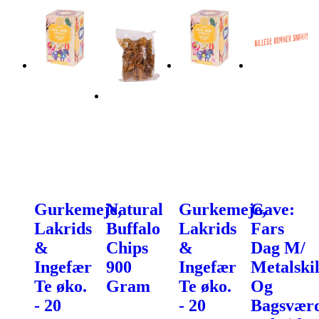
Gurkemeje,
Natural
Gurkemeje,
Gave:
Lakrids
Buffalo
Lakrids
Fars
&
Chips
&
Dag M/
Ingefær
900
Ingefær
Metalskil
Te øko.
Gram
Te øko.
Og
- 20
- 20
Bagsvær