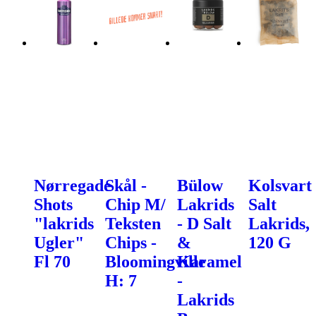
Nørregade
Skål -
Bülow
Kolsvart
Shots
Chip M/
Lakrids
Salt
"lakrids
Teksten
- D Salt
Lakrids,
Ugler"
Chips -
&
120 G
Fl 70
Bloomingville
Karamel
H: 7
-
Lakrids