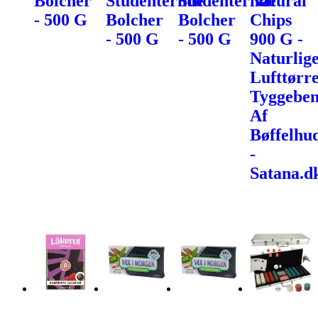
Bolcher
Studenterhue
Studenterhue
Natural
- 500 G
Bolcher
Bolcher
Chips
- 500 G
- 500 G
900 G -
Naturlig
Lufttørr
Tyggebe
Af
Bøffelhu
-
Satana.d