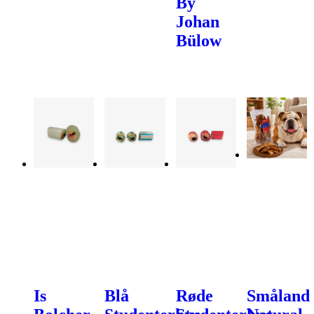
By
Johan
Bülow
Is
Blå
Røde
Småland